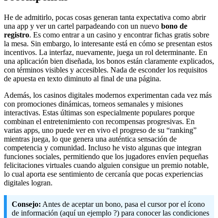
He de admitirlo, pocas cosas generan tanta expectativa como abrir
una app y ver un cartel parpadeando con un nuevo
bono de
registro
. Es como entrar a un casino y encontrar fichas gratis sobre
la mesa. Sin embargo, lo interesante está en cómo se presentan estos
incentivos. La interfaz, nuevamente, juega un rol determinante. En
una aplicación bien diseñada, los bonos están claramente explicados,
con términos visibles y accesibles. Nada de esconder los requisitos
de apuesta en texto diminuto al final de una página.
Además, los casinos digitales modernos experimentan cada vez más
con promociones dinámicas, torneos semanales y misiones
interactivas. Estas últimas son especialmente populares porque
combinan el entretenimiento con recompensas progresivas. En
varias apps, uno puede ver en vivo el progreso de su “ranking”
mientras juega, lo que genera una auténtica sensación de
competencia y comunidad. Incluso he visto algunas que integran
funciones sociales, permitiendo que los jugadores envíen pequeñas
felicitaciones virtuales cuando alguien consigue un premio notable,
lo cual aporta ese sentimiento de cercanía que pocas experiencias
digitales logran.
Consejo:
Antes de aceptar un bono, pasa el cursor por el ícono
de información (aquí un ejemplo
?
) para conocer las condiciones