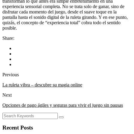
transforman lo que antes era simple entretenimiento en una
experiencia sensorial completa. No se trata solo de ganar, sino de
disfrutar cada momento del juego, desde el suave toque en la
pantalla hasta el sonido digital de la ruleta girando. Y en ese punto,
quizás, el concepto de “experiencia total” cobra todo el sentido
posible.
Share:
Previous
La ruleta vibra – descubre su magia online
Next
Opciones de pago ágiles y seguras para vivir el juego sin pausas
Recent Posts