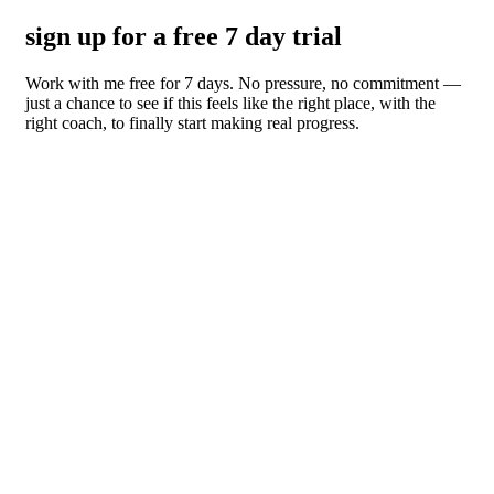
sign up for a free 7 day trial
Work with me free for 7 days. No pressure, no commitment —
just a chance to see if this feels like the right place, with the
right coach, to finally start making real progress.