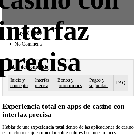
interfaz
May 28, 2026
No Comments
precisa
Tabla de Contenido
Inicio y
Interfaz
Bonos y
Pagos y
FAQ
concepto
precisa
promociones
seguridad
Experiencia total en apps de casino con
interfaz precisa
Hablar de una
experiencia total
dentro de las aplicaciones de casino
es mucho más que comentar sobre colores brillantes o luces