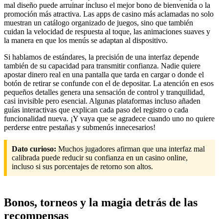
mal diseño puede arruinar incluso el mejor bono de bienvenida o la
promoción más atractiva. Las apps de casino más aclamadas no solo
muestran un catálogo organizado de juegos, sino que también
cuidan la velocidad de respuesta al toque, las animaciones suaves y
la manera en que los menús se adaptan al dispositivo.
Si hablamos de estándares, la precisión de una interfaz depende
también de su capacidad para transmitir confianza. Nadie quiere
apostar dinero real en una pantalla que tarda en cargar o donde el
botón de retirar se confunde con el de depositar. La atención en esos
pequeños detalles genera una sensación de control y tranquilidad,
casi invisible pero esencial. Algunas plataformas incluso añaden
guías interactivas que explican cada paso del registro o cada
funcionalidad nueva. ¡Y vaya que se agradece cuando uno no quiere
perderse entre pestañas y submenús innecesarios!
Dato curioso:
Muchos jugadores afirman que una interfaz mal
calibrada puede reducir su confianza en un casino online,
incluso si sus porcentajes de retorno son altos.
Bonos, torneos y la magia detrás de las
recompensas