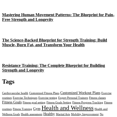
Mastering Human Movement Patterns: The Blueprint for Pain-
Free Strength and Longevity
The Science-Backed Blueprint for Strength Training: Build
Muscle, Burn Fat, and Transform Your Health
Resistance Training: The Complete Blueprint for Building
Strength and Longevity
Tags
Customized Workout Plans
Cardiovascular health
Customized Fitness Plans
Exercise
routines
Exercise Techniques
Exercise testing
Expert Personal Trainers
Fitness classes
Fitness Goals
Fitness goal setting
Fitness Goals Setting
Fitness Progress Tracking
Fitness
Health and Wellness
Gym
routines
Fitness Training
Health and
Healthy
Wellness Goals
Health assessment
Martial Arts
Mobility Improvement
No